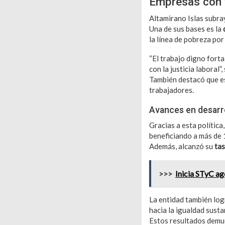
Empresas con 
Altamirano Islas subray
Una de sus bases es la
la línea de pobreza por
“El trabajo digno fort
con la justicia laboral”
También destacó que est
trabajadores.
Avances en desarro
Gracias a esta política
beneficiando a más de 
Además, alcanzó su
ta
>>>
Inicia STyC ag
La entidad también log
hacia la igualdad susta
Estos resultados demues