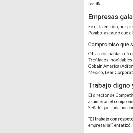
familias.
Empresas gal
En esta edición, por p
Pombo, aseguró que el d
Compromiso que s
Otras compañías refren
Trefilados Inoxidable
Gobain América (Adfors
México, Lear Corporat
Trabajo digno 
El director de Competi
asumieron el compromis
Señaló que cada una im
“El
trabajo con respeto
empresarial”, enfatizó.