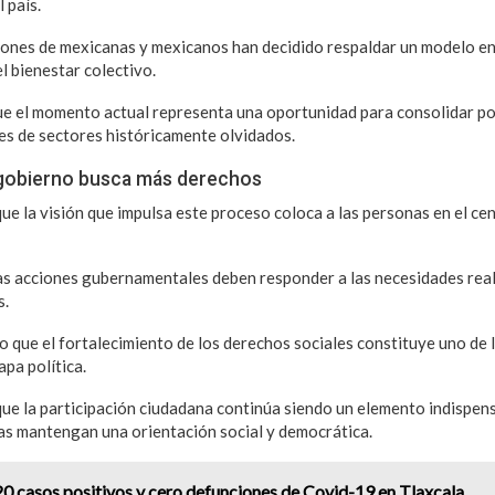
 país.
lones de mexicanas y mexicanos han decidido respaldar un modelo e
l bienestar colectivo.
e el momento actual representa una oportunidad para consolidar pol
es de sectores históricamente olvidados.
gobierno busca más derechos
ue la visión que impulsa este proceso coloca a las personas en el cen
las acciones gubernamentales deben responder a las necesidades real
s.
o que el fortalecimiento de los derechos sociales constituye uno de 
pa política.
que la participación ciudadana continúa siendo un elemento indispen
icas mantengan una orientación social y democrática.
20 casos positivos y cero defunciones de Covid-19 en Tlaxcala