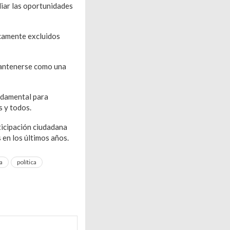
liar las oportunidades
icamente excluidos
mantenerse como una
ndamental para
 y todos.
rticipación ciudadana
 en los últimos años.
a
política