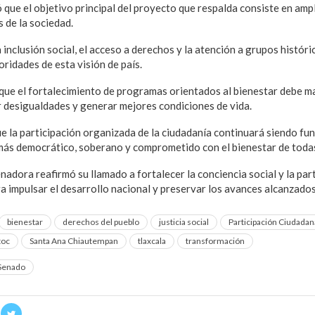
ó que el objetivo principal del proyecto que respalda consiste en amp
 de la sociedad.
 inclusión social, el acceso a derechos y la atención a grupos histór
oridades de esta visión de país.
 que el fortalecimiento de programas orientados al bienestar debe 
r desigualdades y generar mejores condiciones de vida.
e la participación organizada de la ciudadanía continuará siendo fu
más democrático, soberano y comprometido con el bienestar de todas
nadora reafirmó su llamado a fortalecer la conciencia social y la pa
 impulsar el desarrollo nacional y preservar los avances alcanzados
bienestar
derechos del pueblo
justicia social
Participación Ciudadan
toc
Santa Ana Chiautempan
tlaxcala
transformación
Senado