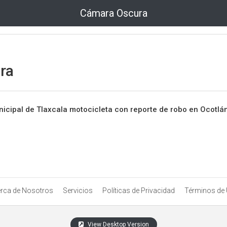
Cámara Oscura
ra
icipal de Tlaxcala motocicleta con reporte de robo en Ocotlá
rca de Nosotros
Servicios
Políticas de Privacidad
Términos de
View Desktop Version