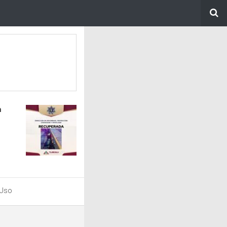
n
 Uso