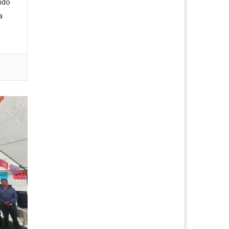
ndo
a