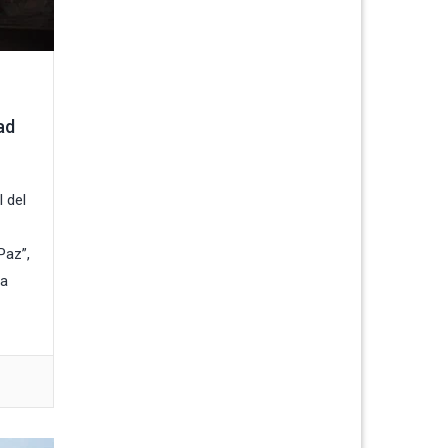
ad
l del
Paz”,
la