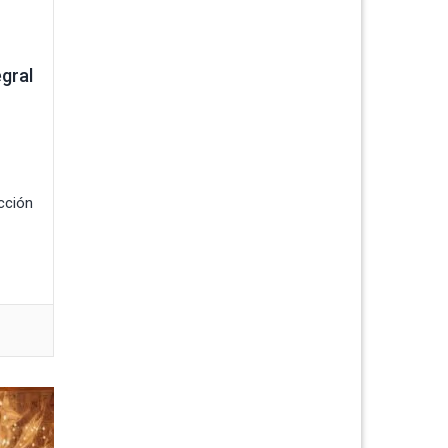
gral
ección