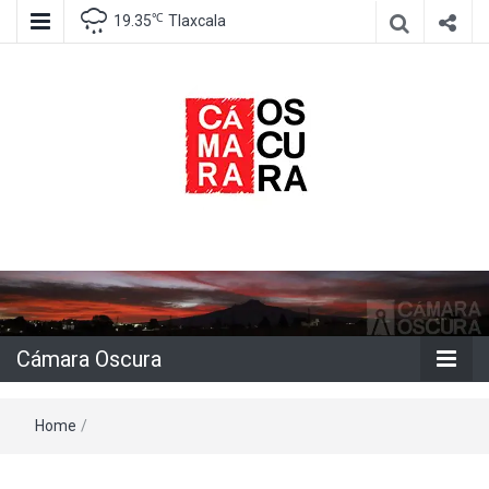
℃
19.35
Tlaxcala
Agencia de información e imagen
Cámara
Oscura
Cámara Oscura
Home
/