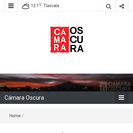
℃
12.1
Tlaxcala
Agencia de información e imagen
Cámara
Oscura
Cámara Oscura
Home
/