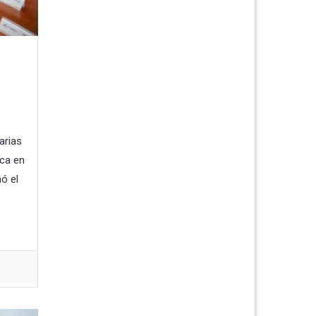
arias
ica en
ó el