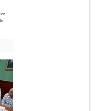
bles
de