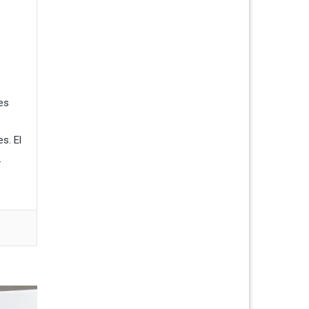
es
s. El
.