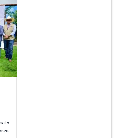
onales
vanza