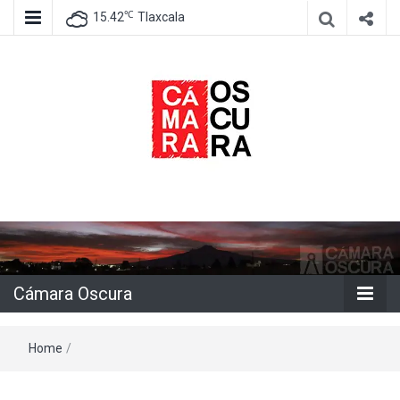
℃
15.42
Tlaxcala
Agencia de información e imagen
Cámara
Oscura
Cámara Oscura
Home
/