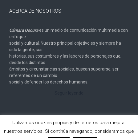
ACERCA DE NOSOTROS
Cámara Oscura
es un medio de comunicación multimedia con
enfoque
social y cultural. Nuestro principal objetivo es y siempre ha
sido la gente, sus
historias, sus costumbres y las labores de personajes que,
desde los distintos
ámbitos y circunstancias sociales, buscan superarse, ser
referentes de un cambio
social y defender los derechos humanos.
Seguir leyendo
Utilizamos cookies propias y de terceros para mejorar
nuestros servicios. Si continúa navegando, consideramos que
Copyright © 2026
Cámara Oscura
. All rights reserved.