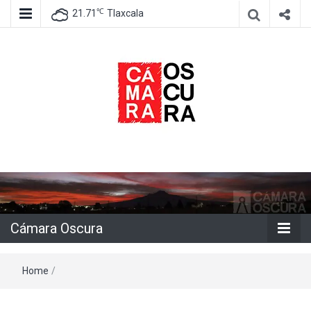
℃
21.71
Tlaxcala
Agencia de información e imagen
Cámara
Oscura
Cámara Oscura
Home
/