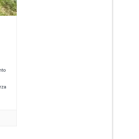
nto
rza