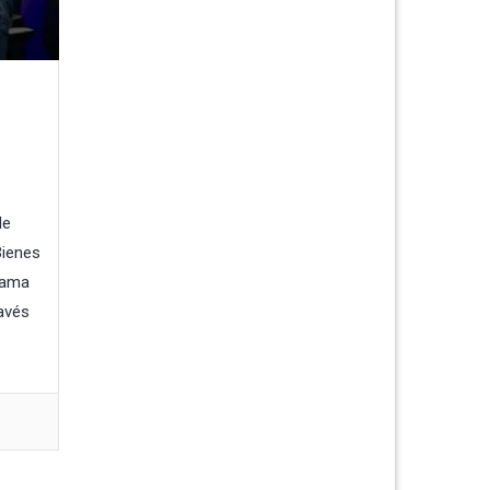
de
Bienes
rama
avés