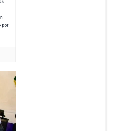
os
ón
o por