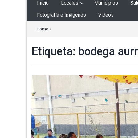
Inicio
Locales
Municipios
Sal
Fotografía e Imágenes
Videos
Home
/
Etiqueta:
bodega aurr