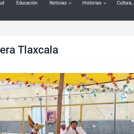
ud
Educación
Noticias
Historias
Cultura,
era Tlaxcala