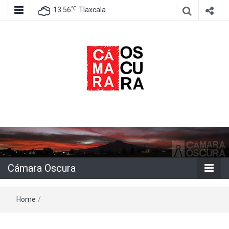
℃
13.56
Tlaxcala
Agencia de información e imagen
Cámara
Oscura
Cámara Oscura
Home
/