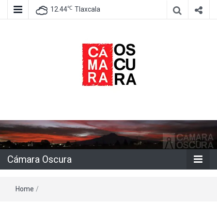
℃
12.44
Tlaxcala
Agencia de información e imagen
Cámara
Oscura
Cámara Oscura
Home
/