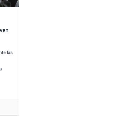
even
nte las
a