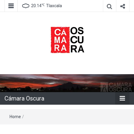
℃
20.14
Tlaxcala
Agencia de información e imagen
Cámara
Oscura
Cámara Oscura
Home
/