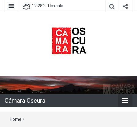
℃
12.28
Tlaxcala
Agencia de información e imagen
Cámara
Oscura
Cámara Oscura
Home
/