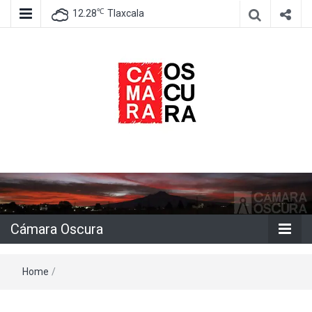
℃
12.28
Tlaxcala
Agencia de información e imagen
Cámara
Oscura
Cámara Oscura
Home
/