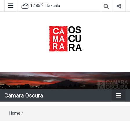
℃
12.85
Tlaxcala
Agencia de información e imagen
Cámara
Oscura
Cámara Oscura
Home
/