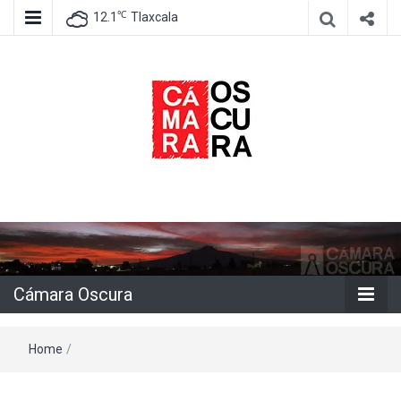
℃
12.1
Tlaxcala
Agencia de información e imagen
Cámara
Oscura
Cámara Oscura
Home
/