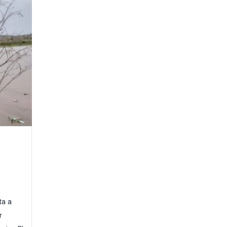
ta a
r