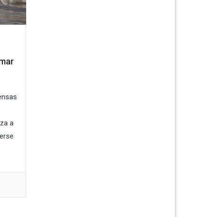
omar
tensas
eza a
nerse