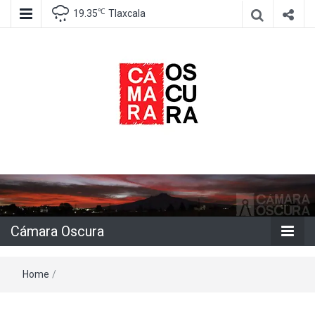
℃
19.35
Tlaxcala
Agencia de información e imagen
Cámara
Oscura
Cámara Oscura
Home
/