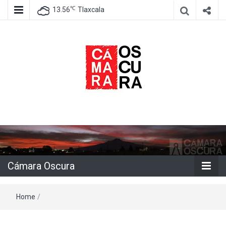
℃
13.56
Tlaxcala
Agencia de información e imagen
Cámara
Oscura
Cámara Oscura
Home
/