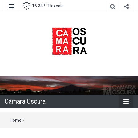
℃
16.34
Tlaxcala
Agencia de información e imagen
Cámara
Oscura
Cámara Oscura
Home
/