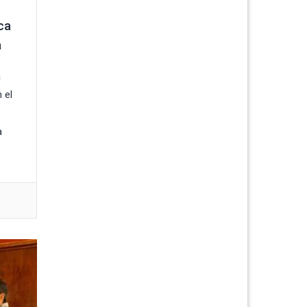
ca
a
a
 el
a