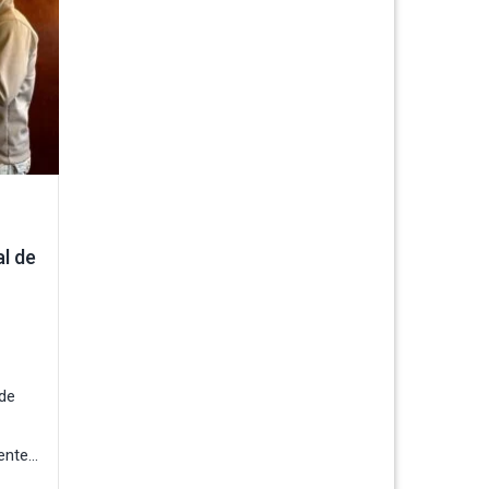
l de
 de
nte...