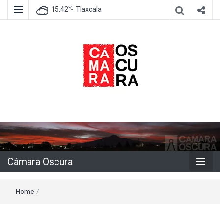
℃
15.42
Tlaxcala
Agencia de información e imagen
Cámara
Oscura
Cámara Oscura
Home
/