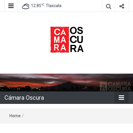
℃
12.85
Tlaxcala
Agencia de información e imagen
Cámara
Oscura
Cámara Oscura
Home
/