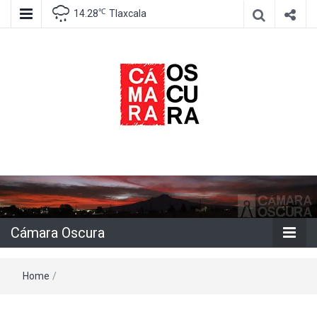
℃
14.28
Tlaxcala
Agencia de información e imagen
Cámara
Oscura
Cámara Oscura
Home
/