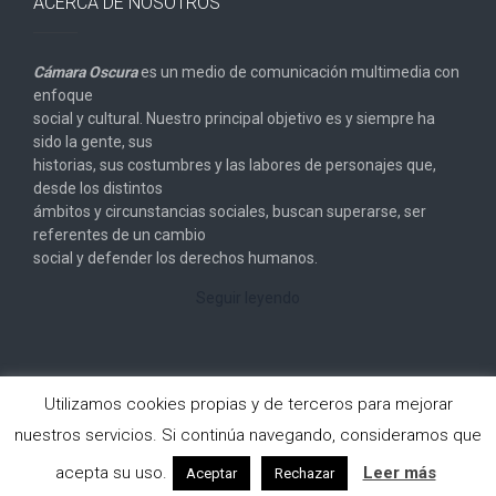
ACERCA DE NOSOTROS
Cámara Oscura
es un medio de comunicación multimedia con
enfoque
social y cultural. Nuestro principal objetivo es y siempre ha
sido la gente, sus
historias, sus costumbres y las labores de personajes que,
desde los distintos
ámbitos y circunstancias sociales, buscan superarse, ser
referentes de un cambio
social y defender los derechos humanos.
Seguir leyendo
Utilizamos cookies propias y de terceros para mejorar
nuestros servicios. Si continúa navegando, consideramos que
Copyright © 2026
Cámara Oscura
. All rights reserved.
acepta su uso.
Leer más
Aceptar
Rechazar
Designed by
FameThemes