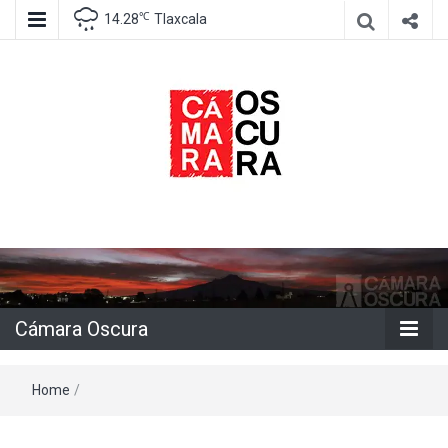
℃
14.28
Tlaxcala
Agencia de información e imagen
Cámara
Oscura
Cámara Oscura
Home
/