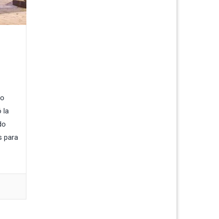
vo
 la
do
s para