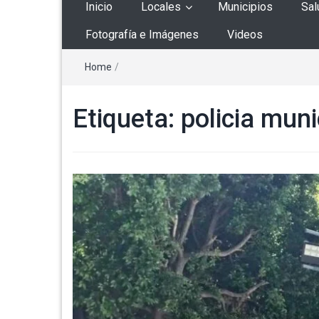
Inicio
Locales
Municipios
Sal
Fotografía e Imágenes
Videos
Home
/
Etiqueta:
policia muni