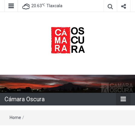
℃
20.63
Tlaxcala
Agencia de información e imagen
Cámara
Oscura
Cámara Oscura
Home
/