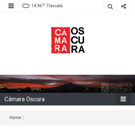
℃
14.96
Tlaxcala
Agencia de información e imagen
Cámara
Oscura
Cámara Oscura
Home
/