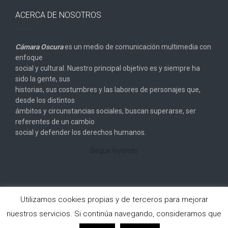
ACERCA DE NOSOTROS
Cámara Oscura
es un medio de comunicación multimedia con
enfoque
social y cultural. Nuestro principal objetivo es y siempre ha
sido la gente, sus
historias, sus costumbres y las labores de personajes que,
desde los distintos
ámbitos y circunstancias sociales, buscan superarse, ser
referentes de un cambio
social y defender los derechos humanos.
Seguir leyendo
Utilizamos cookies propias y de terceros para mejorar
nuestros servicios. Si continúa navegando, consideramos que
Copyright © 2026
Cámara Oscura
. All rights reserved.