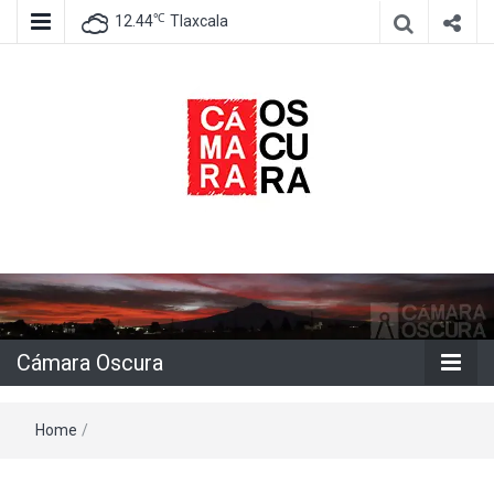
℃
12.44
Tlaxcala
Agencia de información e imagen
Cámara
Oscura
Cámara Oscura
Home
/