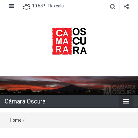
℃
10.58
Tlaxcala
Agencia de información e imagen
Cámara
Oscura
Cámara Oscura
Home
/