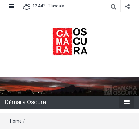
℃
12.44
Tlaxcala
Agencia de información e imagen
Cámara
Oscura
Cámara Oscura
Home
/