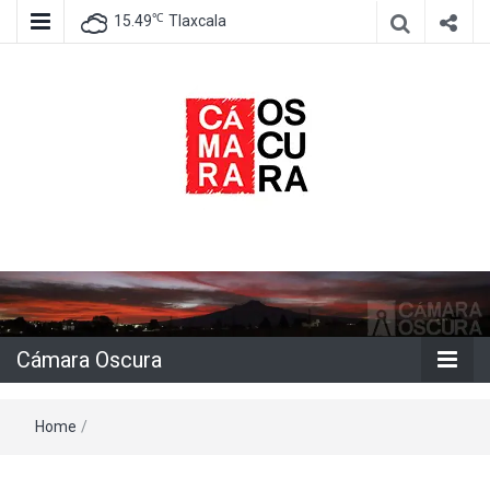
℃
15.49
Tlaxcala
Agencia de información e imagen
Cámara
Oscura
Cámara Oscura
Home
/