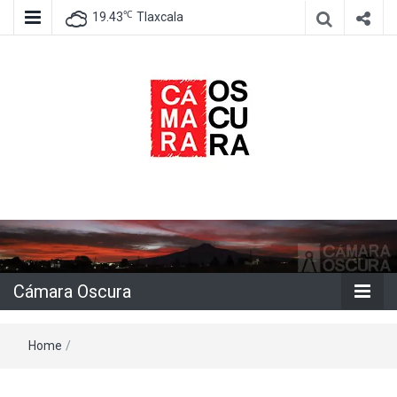
℃
19.43
Tlaxcala
Agencia de información e imagen
Cámara
Oscura
Cámara Oscura
Home
/