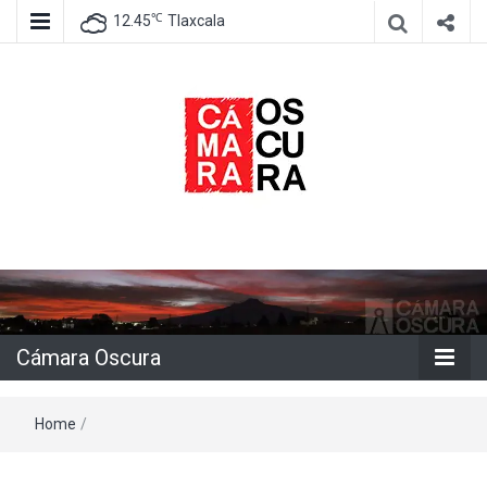
℃
12.45
Tlaxcala
Agencia de información e imagen
Cámara
Oscura
Cámara Oscura
Home
/