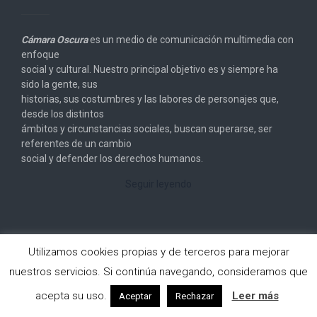
Cámara Oscura
es un medio de comunicación multimedia con
enfoque
social y cultural. Nuestro principal objetivo es y siempre ha
sido la gente, sus
historias, sus costumbres y las labores de personajes que,
desde los distintos
ámbitos y circunstancias sociales, buscan superarse, ser
referentes de un cambio
social y defender los derechos humanos.
Seguir leyendo
Utilizamos cookies propias y de terceros para mejorar
nuestros servicios. Si continúa navegando, consideramos que
Copyright © 2026
Cámara Oscura
. All rights reserved.
acepta su uso.
Leer más
Aceptar
Rechazar
Designed by
FameThemes