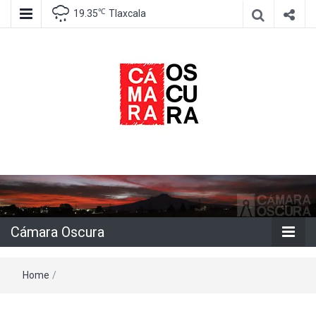
℃
19.35
Tlaxcala
Agencia de información e imagen
Cámara
Oscura
Cámara Oscura
Home
/