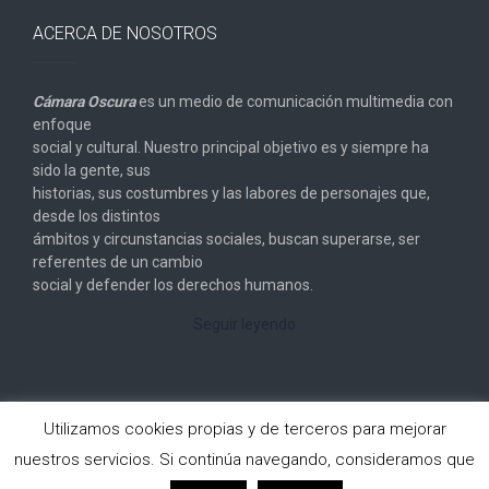
ACERCA DE NOSOTROS
Cámara Oscura
es un medio de comunicación multimedia con
enfoque
social y cultural. Nuestro principal objetivo es y siempre ha
sido la gente, sus
historias, sus costumbres y las labores de personajes que,
desde los distintos
ámbitos y circunstancias sociales, buscan superarse, ser
referentes de un cambio
social y defender los derechos humanos.
Seguir leyendo
Utilizamos cookies propias y de terceros para mejorar
nuestros servicios. Si continúa navegando, consideramos que
Copyright © 2026
Cámara Oscura
. All rights reserved.