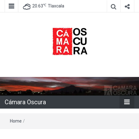
℃
20.63
Tlaxcala
Agencia de información e imagen
Cámara
Oscura
Cámara Oscura
Home
/