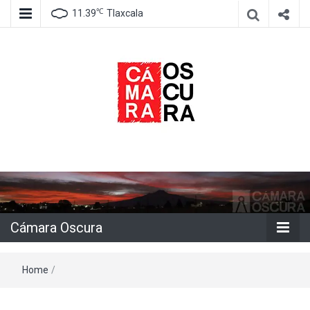
℃
11.39
Tlaxcala
Agencia de información e imagen
Cámara
Oscura
Cámara Oscura
Home
/