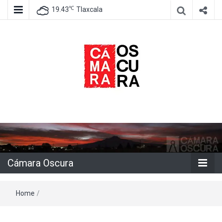
℃
19.43
Tlaxcala
Agencia de información e imagen
Cámara
Oscura
Cámara Oscura
Home
/