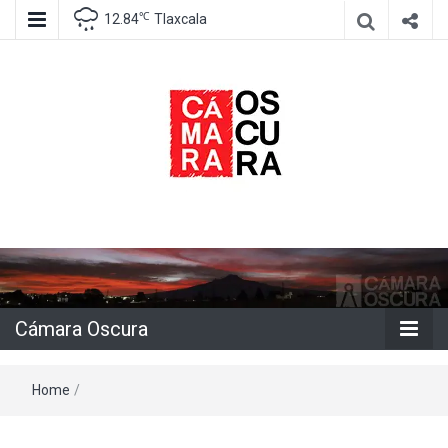
℃
12.84
Tlaxcala
Agencia de información e imagen
Cámara
Oscura
Cámara Oscura
Home
/