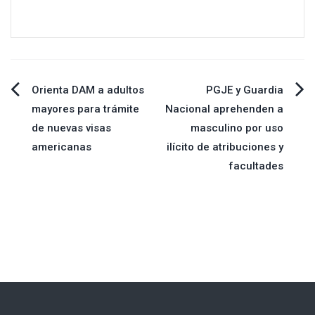
Navegación
Orienta DAM a adultos
PGJE y Guardia
mayores para trámite
Nacional aprehenden a
de
de nuevas visas
masculino por uso
americanas
ilícito de atribuciones y
entradas
facultades