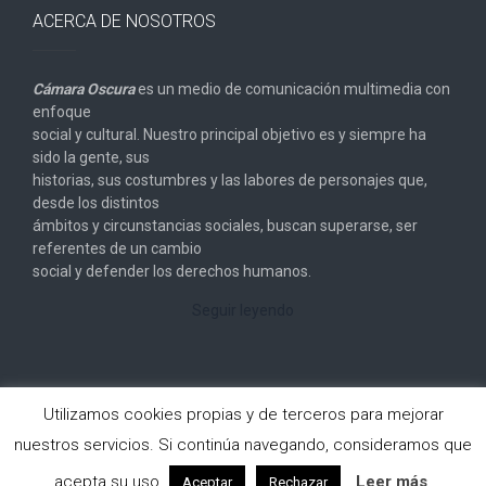
ACERCA DE NOSOTROS
Cámara Oscura
es un medio de comunicación multimedia con
enfoque
social y cultural. Nuestro principal objetivo es y siempre ha
sido la gente, sus
historias, sus costumbres y las labores de personajes que,
desde los distintos
ámbitos y circunstancias sociales, buscan superarse, ser
referentes de un cambio
social y defender los derechos humanos.
Seguir leyendo
Utilizamos cookies propias y de terceros para mejorar
nuestros servicios. Si continúa navegando, consideramos que
Copyright © 2026
Cámara Oscura
. All rights reserved.
acepta su uso.
Leer más
Aceptar
Rechazar
Designed by
FameThemes