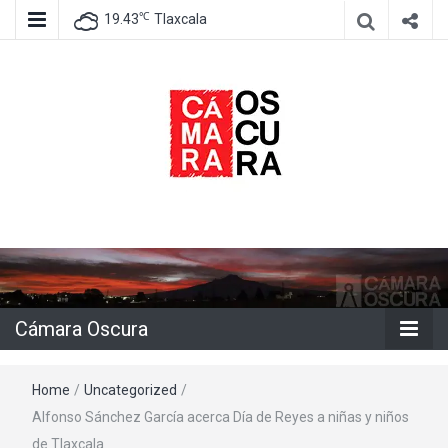
℃
19.43
Tlaxcala
Agencia de información e imagen
Cámara
Oscura
Cámara Oscura
Home
/
Uncategorized
/
Alfonso Sánchez García acerca Día de Reyes a niñas y niños
de Tlaxcala