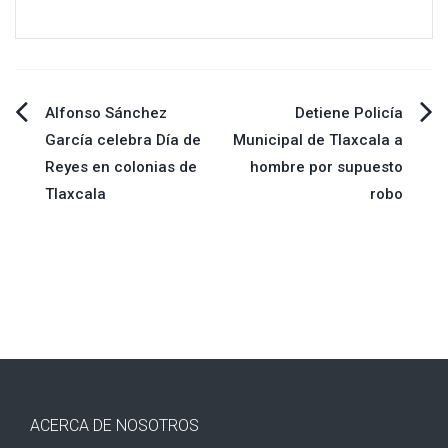
Navegación
Alfonso Sánchez
Detiene Policía
García celebra Día de
Municipal de Tlaxcala a
de
Reyes en colonias de
hombre por supuesto
Tlaxcala
robo
entradas
ACERCA DE NOSOTROS