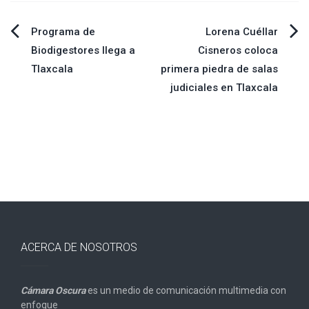
Navegación
Programa de
Lorena Cuéllar
Biodigestores llega a
Cisneros coloca
de
Tlaxcala
primera piedra de salas
judiciales en Tlaxcala
entradas
ACERCA DE NOSOTROS
Cámara Oscura
es un medio de comunicación multimedia con
enfoque