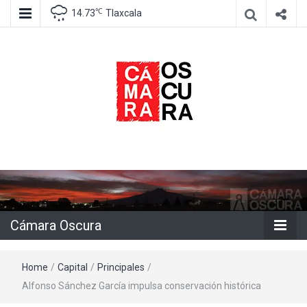
℃
14.73
Tlaxcala
Agencia de información e imagen
Cámara
Oscura
Cámara Oscura
Home
/
Capital
/
Principales
/
Alfonso Sánchez García impulsa conservación histórica