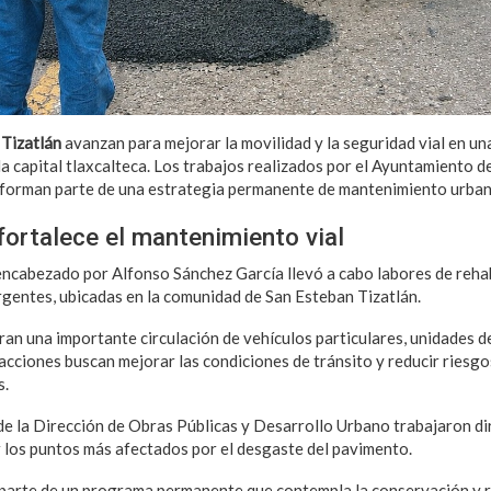
 Tizatlán
avanzan para mejorar la movilidad y la seguridad vial en u
la capital tlaxcalteca. Los trabajos realizados por el Ayuntamiento 
 forman parte de una estrategia permanente de mantenimiento urban
ortalece el mantenimiento vial
encabezado por Alfonso Sánchez García llevó a cabo labores de rehab
rgentes, ubicadas en la comunidad de San Esteban Tizatlán.
ran una importante circulación de vehículos particulares, unidades d
 acciones buscan mejorar las condiciones de tránsito y reducir riesgo
s.
 de la Dirección de Obras Públicas y Desarrollo Urbano trabajaron d
r los puntos más afectados por el desgaste del pavimento.
parte de un programa permanente que contempla la conservación y r