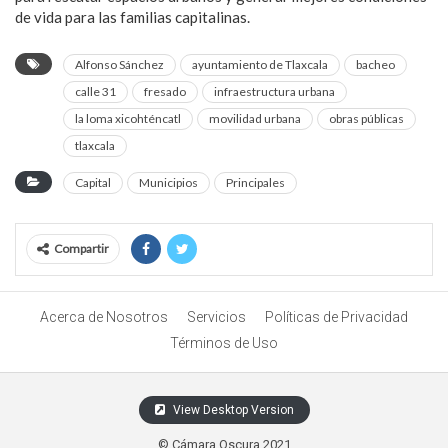
de vida para las familias capitalinas.
Alfonso Sánchez
ayuntamiento de Tlaxcala
bacheo
calle 31
fresado
infraestructura urbana
la loma xicohténcatl
movilidad urbana
obras públicas
tlaxcala
Capital
Municipios
Principales
Compartir
Acerca de Nosotros
Servicios
Políticas de Privacidad
Términos de Uso
View Desktop Version
© Cámara Oscura 2021