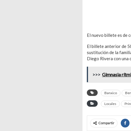
El nuevo billete es de c
El billete anterior de 
sustitución de la famil
Diego Rivera con una d
>>>
Gimnasia rítmi
Banxico
Ben
Locales
Prin
Compartir