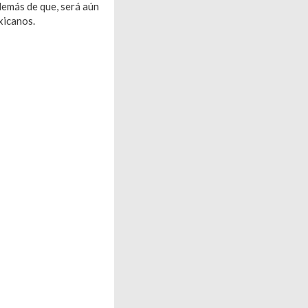
además de que, será aún
xicanos.