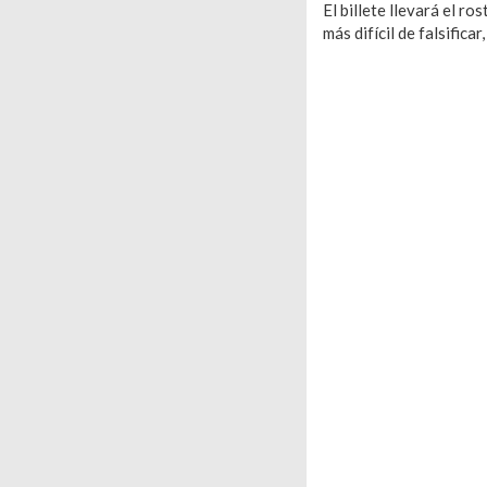
El billete llevará el r
más difícil de falsific
Image title
Your subtitle here