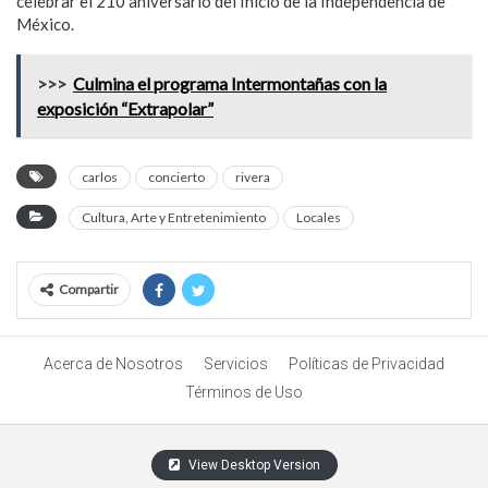
celebrar el 210 aniversario del Inicio de la Independencia de
México.
>>>
Culmina el programa Intermontañas con la
exposición “Extrapolar”
carlos
concierto
rivera
Cultura, Arte y Entretenimiento
Locales
Compartir
Acerca de Nosotros
Servicios
Políticas de Privacidad
Términos de Uso
View Desktop Version