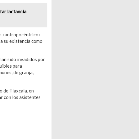
tar lactancia
to «antropocéntrico»
o a su existencia como
han sido invadidos por
uibles para
munes, de granja,
o de Tlaxcala, en
r con los asistentes