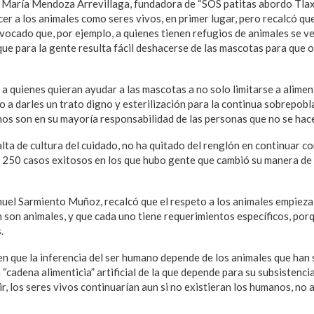
aría Mendoza Arrevillaga, fundadora de “SOS patitas abordo Tlaxca
r a los animales como seres vivos, en primer lugar, pero recalcó que 
vocado que, por ejemplo, a quienes tienen refugios de animales se ve
que para la gente resulta fácil deshacerse de las mascotas para que 
 a quienes quieran ayudar a las mascotas a no solo limitarse a aliment
ino a darles un trato digno y esterilización para la continua sobrepob
inos son en su mayoría responsabilidad de las personas que no se hace
alta de cultura del cuidado, no ha quitado del renglón en continuar co
250 casos exitosos en los que hubo gente que cambió su manera de 
uel Sarmiento Muñoz, recalcó que el respeto a los animales empieza
son animales, y que cada uno tiene requerimientos específicos, porq
.
en que la inferencia del ser humano depende de los animales que han
 “cadena alimenticia” artificial de la que depende para su subsistencia
r, los seres vivos continuarían aun si no existieran los humanos, no a